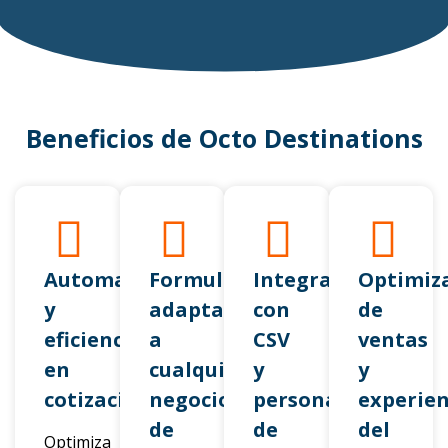
Beneficios de Octo Destinations
Automatización
Formulario
Integración
Optimiz
y
adaptable
con
de
eficiencia
a
CSV
ventas
en
cualquier
y
y
cotizaciones
negocio
personalización
experien
de
de
del
Optimiza