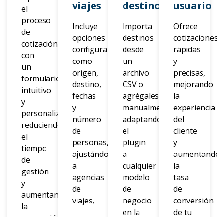
viajes
destinos
usuario
el
proceso
Incluye
Importa
Ofrece
de
opciones
destinos
cotizacione
cotización
configurables
desde
rápidas
con
como
un
y
un
origen,
archivo
precisas,
formulario
destino,
CSV o
mejorando
intuitivo
fechas
agrégales
la
y
y
manualmente,
experiencia
personalizable,
número
adaptando
del
reduciendo
de
el
cliente
el
personas,
plugin
y
tiempo
ajustándose
a
aumentand
de
a
cualquier
la
gestión
agencias
modelo
tasa
y
de
de
de
aumentando
viajes,
negocio
conversión
la
en la
de tu