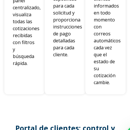
panel
para cada
informados
centralizado,
solicitud y
en todo
visualiza
proporciona
momento
todas las
instrucciones
con
cotizaciones
de pago
correos
recibidas
detalladas
automáticos
con filtros
para cada
cada vez
y
cliente.
que el
búsqueda
estado de
rápida.
su
cotización
cambie.
Portal de clientes: control y