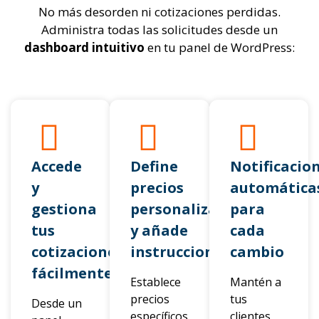
No más desorden ni cotizaciones perdidas.
Administra todas las solicitudes desde un
dashboard intuitivo
en tu panel de WordPress:
Accede
Define
Notificacio
y
precios
automática
gestiona
personalizados
para
tus
y añade
cada
cotizaciones
instrucciones
cambio
fácilmente
Establece
Mantén a
precios
tus
Desde un
específicos
clientes