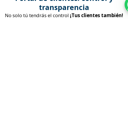
transparencia
No solo tú tendrás el control
¡Tus clientes también!
Este complemento está diseñado para ofrecer una
experiencia transparente y personalizada
a cada
usuario, permitiéndoles gestionar sus propias
cotizaciones de manera fácil y rápida. Con este
complemento, los usuarios pueden:
01.
02.
03.
04.
Acceder
Ver el
Aceptar
Consultar
a sus
estado
o
toda la
cotizaciones
actual
de
rechazar
información
en su
cada
los
relacionada
cuenta
cotización.
precios
con sus
personal.
propuestos.
solicitudes.