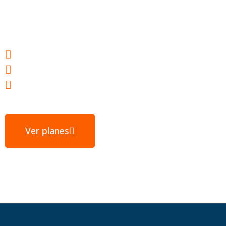
tu éxito
Webs ultrarrápidas
E-mail gratuito
Servidores ubicados en España
Ver planes