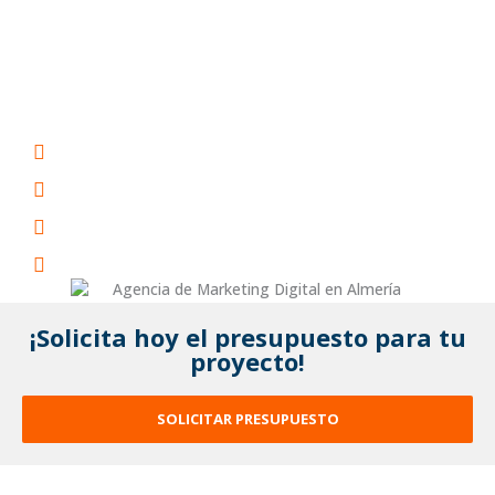
Ya sea que necesite aumentar su presencia en las redes
sociales, mejorar su
posicionamiento en los motores
de búsqueda
o crear una
estrategia de marketing
digital
integral, nuestra empresa en Almería está aquí
para ayudarte.
Incrementa la visibilidad de tu negocio
Mejora el retorno de inversión de tu negocio
Genera potenciales clientes para tu negocio
Experimenta mayores ventas en tu negocio
¡Solicita hoy el presupuesto para tu
proyecto!
SOLICITAR PRESUPUESTO