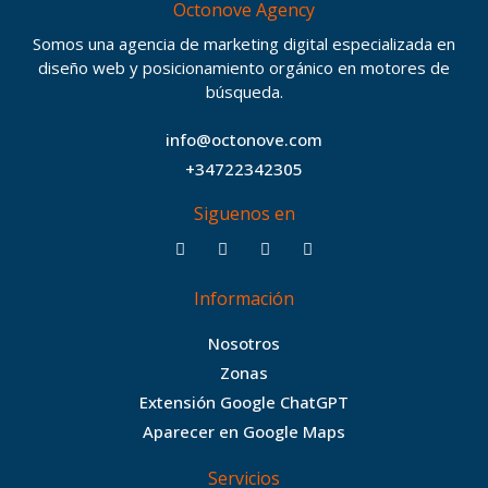
Octonove Agency
Somos una agencia de marketing digital especializada en
diseño web y posicionamiento orgánico en motores de
búsqueda.
info@octonove.com
+34722342305
Siguenos en
F
T
I
B
a
w
n
e
c
i
s
h
Información
e
t
t
a
b
t
a
n
Nosotros
o
e
g
c
Zonas
o
r
r
e
Extensión Google ChatGPT
k
a
Aparecer en Google Maps
m
Servicios