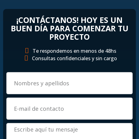
¡CONTÁCTANOS! HOY ES UN
BUEN DÍA PARA COMENZAR TU
PROYECTO
Te respondemos en menos de 48hs
Consultas confidenciales y sin cargo
E
m
a
i
l
M
e
n