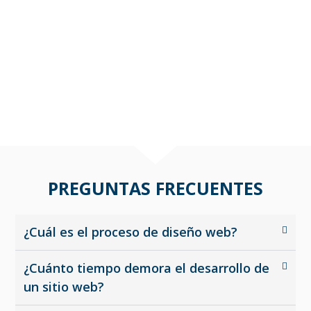
Octonove Agency es tu mejor opción en Almería
.
Desde diseño web y hosting hasta SEO, gestión de
redes sociales y más, ofrecemos una amplia gama de
servicios diseñados para llevar tu negocio al siguiente
nivel.
PREGUNTAS FRECUENTES
¿Cuál es el proceso de diseño web?
¿Cuánto tiempo demora el desarrollo de
un sitio web?