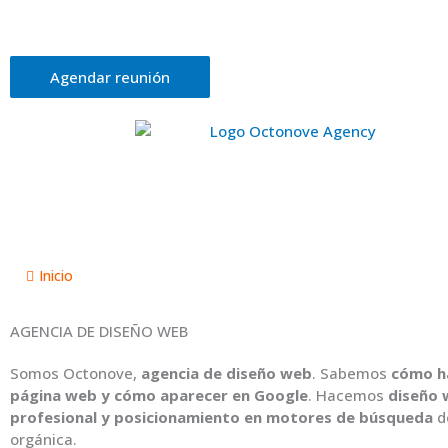
Ir
al
Portfoli
contenido
Agendar reunión
Inicio
/
Diseño web
AGENCIA DE DISEÑO WEB
Somos Octonove,
agencia de diseño web
. Sabemos
cómo h
página web y cómo aparecer en Google
. Hacemos
diseño
profesional y posicionamiento en motores de búsqueda
d
orgánica.