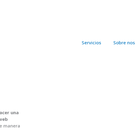
o de Servicios
Servicios
Sobre nos
acer una
 web
e manera