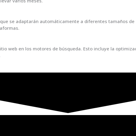
levar varios meses.
 que se adaptarán automáticamente a diferentes tamaños de pa
taformas.
itio web en los motores de búsqueda. Esto incluye la optimizaci
.