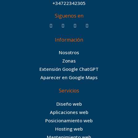
+34722342305
Siguenos en
F
T
I
B
a
w
n
e
c
i
s
h
Información
e
t
t
a
b
t
a
n
Nosotros
o
e
g
c
Zonas
o
r
r
e
Extensión Google ChatGPT
k
a
Aparecer en Google Maps
m
Servicios
Diseño web
Aplicaciones web
Posicionamiento web
Hosting web
Mantenimiento web