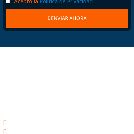
Acepto la
Política de Privacidad
ENVIAR AHORA
Hosting web para
tu éxito
Webs ultrarrápidas
E-mail gratuito