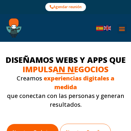
Ir
Agendar reunión
al
contenido
DISEÑAMOS WEBS Y APPS QUE
IMPULSAN NEGOCIOS
Creamos
experiencias digitales a
medida
que conectan con las personas y generan
resultados.