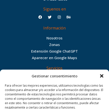
Siguenos en
F
T
I
B
a
w
n
e
c
i
s
h
Información
e
t
t
a
b
t
a
n
Nosotros
o
e
g
c
Zonas
o
r
r
e
Extensión Google ChatGPT
k
a
Aparecer en Google Maps
m
Servicios
Gestionar consentimiento
Diseño web
Aplicaciones web
Para ofrecer las mejores experiencias, utilizamos tecnologías como las
cookies para almacenar y/o acceder a la información del dispositivo. El
Posicionamiento web
consentimiento de estas tecnologías nos permitirá procesar datos
Hosting web
como el comportamiento de navegación o las identificaciones únicas
en este sitio. No consentir o retirar el consentimiento, puede afectar
Mantenimiento web
negativamente a ciertas características y funciones.