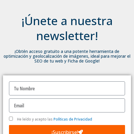
¡Únete a nuestra
newsletter!
¡Obtén acceso gratuito a una potente herramienta de
optimización y geolocalización de imágenes, ideal para mejorar el
SEO de tu web y Ficha de Google!
N
o
m
E
b
m
r
a
e
P
i
He leído y acepto las
Políticas de Privacidad
o
l
l
¡Suscribirse!