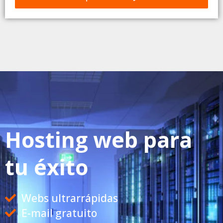
i
t
i
c
a
s
Hosting web para
tu éxito
Webs ultrarrápidas
E-mail gratuito