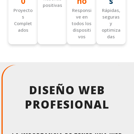
0
ño
s
positivas
Proyecto
Responsi
Rápidas,
s
ve en
seguras
Complet
todos los
y
ados
dispositi
optimiza
vos
das
DISEÑO WEB
PROFESIONAL