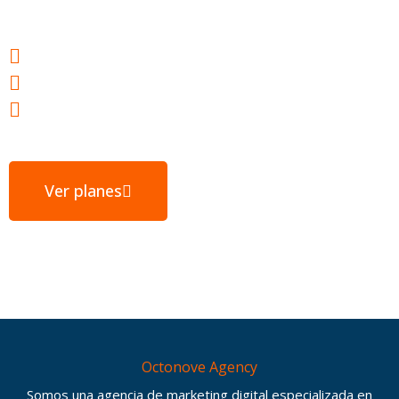
tu éxito
Webs ultrarrápidas
E-mail gratuito
Servidores ubicados en España
Ver planes
Octonove Agency
Somos una agencia de marketing digital especializada en