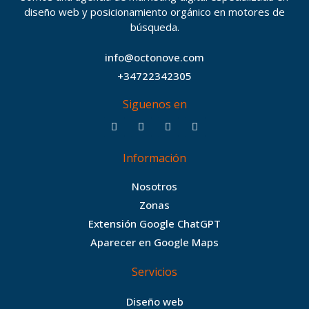
diseño web y posicionamiento orgánico en motores de
búsqueda.
info@octonove.com
+34722342305
Siguenos en
F
T
I
B
a
w
n
e
c
i
s
h
Información
e
t
t
a
b
t
a
n
Nosotros
o
e
g
c
Zonas
o
r
r
e
Extensión Google ChatGPT
k
a
Aparecer en Google Maps
m
Servicios
Diseño web