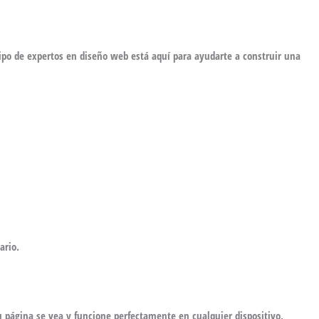
ipo de expertos en diseño web
está aquí para ayudarte a construir una
ario.
u página se vea y
funcione perfectamente en cualquier dispositivo
,