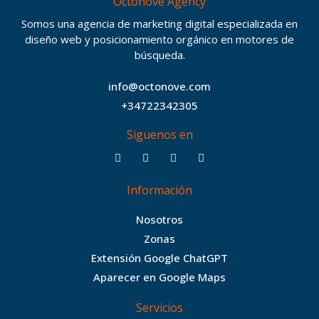
Octonove Agency
Somos una agencia de marketing digital especializada en
diseño web y posicionamiento orgánico en motores de
búsqueda.
info@octonove.com
+34722342305
Siguenos en
F
T
I
B
a
w
n
e
c
i
s
h
Información
e
t
t
a
b
t
a
n
Nosotros
o
e
g
c
Zonas
o
r
r
e
Extensión Google ChatGPT
k
a
Aparecer en Google Maps
m
Servicios