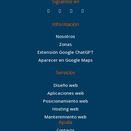
Siguenos en
F
T
I
B
a
w
n
e
c
i
s
h
Información
e
t
t
a
b
t
a
n
Nosotros
o
e
g
c
Zonas
o
r
r
e
Extensión Google ChatGPT
k
a
Aparecer en Google Maps
m
Servicios
Diseño web
Aplicaciones web
Posicionamiento web
Hosting web
Mantenimiento web
Ayuda
Contacto