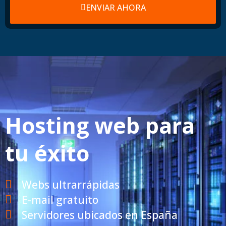
ENVIAR AHORA
Hosting web para
tu éxito
Webs ultrarrápidas
E-mail gratuito
Servidores ubicados en España