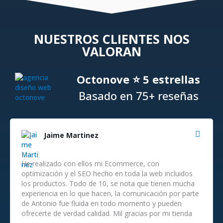
NUESTROS CLIENTES NOS
VALORAN
Octonove ⭐ 5 estrellas
Basado en 75+ reseñas
Jaime Martinez
He realizado con ellos mi Ecommerce, con
optimización y el SEO hecho en toda la web incluidos
los productos. Todo de 10, se nota que tienen mucha
experiencia en lo que hacen, la comunicación por parte
de Antonio fue fluida en todo momento y pueden
ofrecerte de verdad calidad. Mil gracias por mi tienda