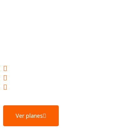
Hosting web para
tu éxito
Webs ultrarrápidas
E-mail gratuito
Servidores ubicados en España
Ver planes