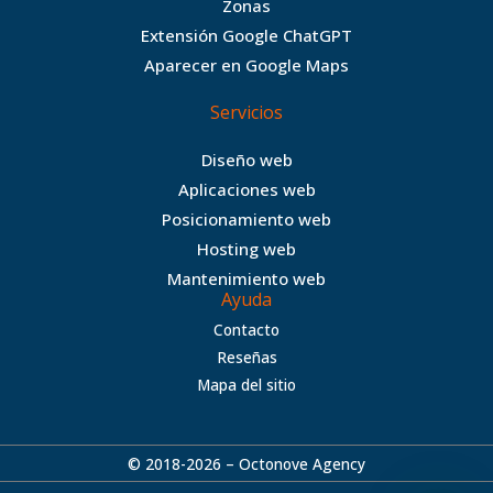
Zonas
o
r
r
e
Extensión Google ChatGPT
k
a
Aparecer en Google Maps
m
Servicios
Diseño web
Aplicaciones web
Posicionamiento web
Hosting web
Mantenimiento web
Ayuda
Contacto
Reseñas
Mapa del sitio
© 2018-2026 – Octonove Agency