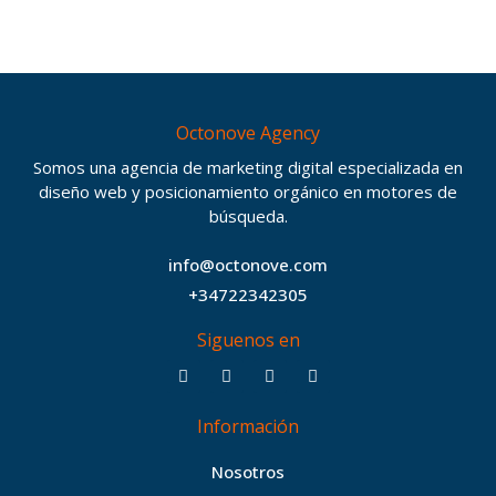
Octonove Agency
Somos una agencia de marketing digital especializada en
diseño web y posicionamiento orgánico en motores de
búsqueda.
info@octonove.com
+34722342305
Siguenos en
F
T
I
B
a
w
n
e
c
i
s
h
Información
e
t
t
a
b
t
a
n
Nosotros
o
e
g
c