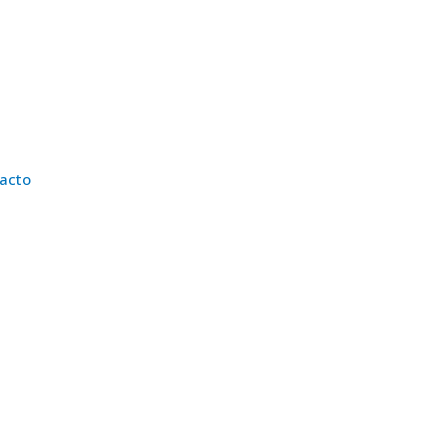
Portfolio de Servicios
acto
Portfolio de Servicios