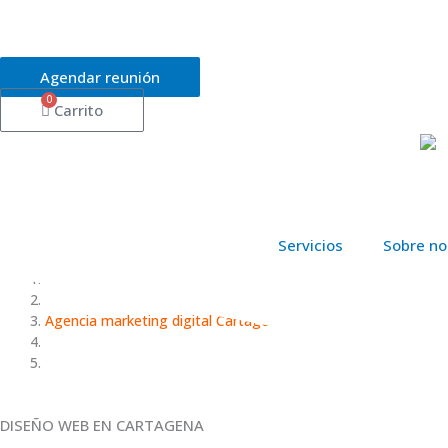
Ir
al
contenido
Agendar reunión
0
Carrito
Servicios
Sobre no
Inicio
/
Agencia marketing digital Cartagena
/
Diseño web Cartagena
DISEÑO WEB EN CARTAGENA