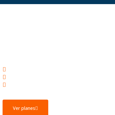
Hosting web para
tu éxito
Webs ultrarrápidas
E-mail gratuito
Servidores ubicados en España
Ver planes