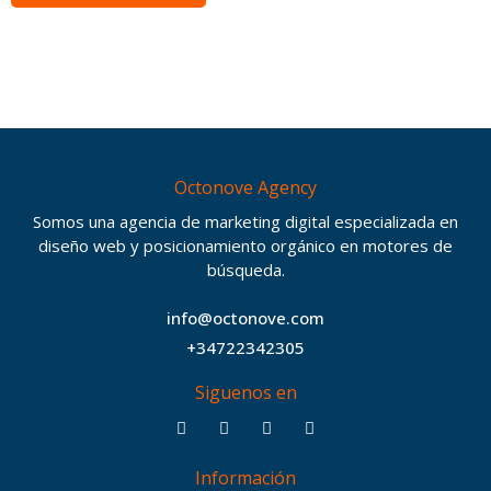
Octonove Agency
Somos una agencia de marketing digital especializada en
diseño web y posicionamiento orgánico en motores de
búsqueda.
info@octonove.com
+34722342305
Siguenos en
F
T
I
B
a
w
n
e
c
i
s
h
Información