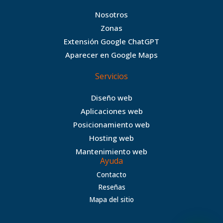
e
t
t
a
b
t
a
n
Nosotros
o
e
g
c
Zonas
o
r
r
e
Extensión Google ChatGPT
k
a
Aparecer en Google Maps
m
Servicios
Diseño web
Aplicaciones web
Posicionamiento web
Hosting web
Mantenimiento web
Ayuda
Contacto
Reseñas
Mapa del sitio