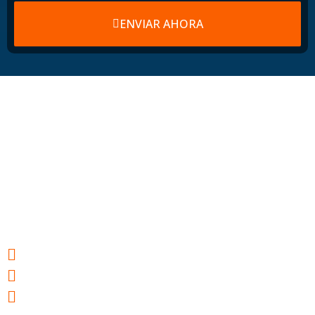
ENVIAR AHORA
Hosting web para
tu éxito
Webs ultrarrápidas
E-mail gratuito
Servidores ubicados en España