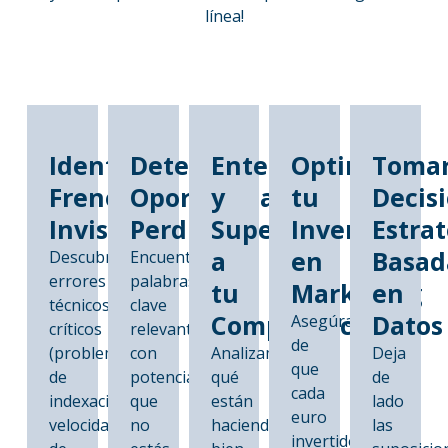
línea!
Identificar
Detectar
Entender
Optimizar
Toma
Frenos
Oportunidades
y
tu
Decis
Invisibles
Perdidas
Superar
Inversión
Estra
a
en
Basad
Descubre
Encuentra
errores
palabras
tu
Marketing
en
técnicos
clave
Competencia
Datos
Asegúrate
críticos
relevantes
de
(problemas
con
Analizamos
Deja
que
de
potencial
qué
de
cada
indexación,
que
están
lado
euro
velocidad
no
haciendo
las
invertido