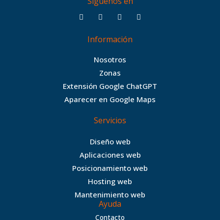
Siguenos en
F
T
I
B
a
w
n
e
c
i
s
h
Información
e
t
t
a
b
t
a
n
Nosotros
o
e
g
c
Zonas
o
r
r
e
Extensión Google ChatGPT
k
a
Aparecer en Google Maps
m
Servicios
Diseño web
Aplicaciones web
Posicionamiento web
Hosting web
Mantenimiento web
Ayuda
Contacto