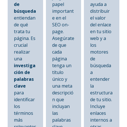
de
papel
ayuda a
búsqueda
important
distribuir
entiendan
e en el
el valor
de qué
SEO on-
del enlace
trata tu
page.
en tu sitio
página. Es
Asegúrate
web y a
crucial
de que
los
realizar
cada
motores
una
página
de
investiga
tenga un
búsqueda
ción de
título
a
palabras
único y
entender
clave
una meta
la
para
descripció
estructura
identificar
n que
de tu sitio.
los
incluyan
Incluye
términos
las
enlaces
más
palabras
internos a
relevantes
clave
otras