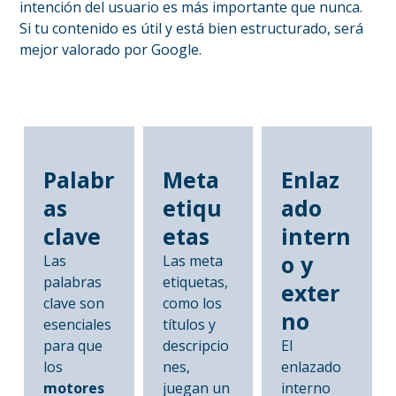
intención del usuario es más importante que nunca.
Si tu contenido es útil y está bien estructurado, será
mejor valorado por Google.
Palabr
Meta
Enlaz
as
etiqu
ado
clave
etas
intern
o y
Las
Las meta
palabras
etiquetas,
exter
clave son
como los
no
esenciales
títulos y
para que
descripcio
El
los
nes,
enlazado
motores
juegan un
interno