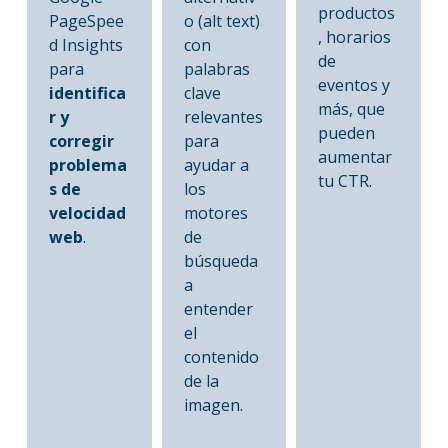
productos
PageSpee
o (alt text)
, horarios
d Insights
con
de
para
palabras
eventos y
identifica
clave
más, que
r y
relevantes
pueden
corregir
para
aumentar
problema
ayudar a
tu CTR.
s de
los
velocidad
motores
web
.
de
búsqueda
a
entender
el
contenido
de la
imagen.