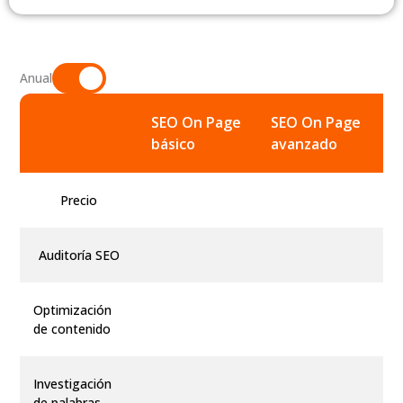
Anual
SEO On Page
SEO On Page
S
básico
avanzado
p
Precio
Auditoría SEO
Optimización
de contenido
Investigación
de palabras