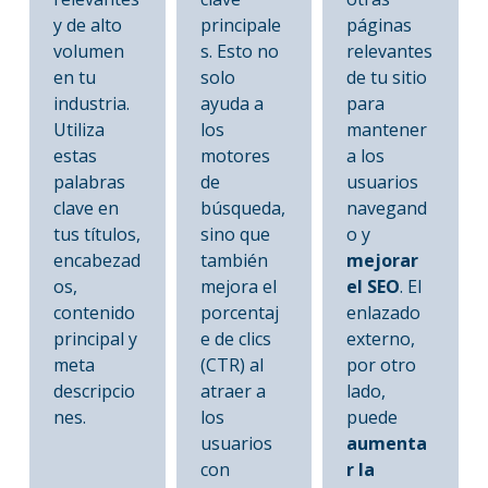
y de alto
principale
páginas
volumen
s. Esto no
relevantes
en tu
solo
de tu sitio
industria.
ayuda a
para
Utiliza
los
mantener
estas
motores
a los
palabras
de
usuarios
clave en
búsqueda,
navegand
tus títulos,
sino que
o y
encabezad
también
mejorar
os,
mejora el
el SEO
. El
contenido
porcentaj
enlazado
principal y
e de clics
externo,
meta
(CTR) al
por otro
descripcio
atraer a
lado,
nes.
los
puede
usuarios
aumenta
con
r la