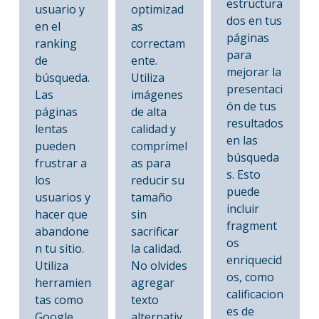
estructura
usuario y
optimizad
dos en tus
en el
as
páginas
ranking
correctam
para
de
ente.
mejorar la
búsqueda.
Utiliza
presentaci
Las
imágenes
ón de tus
páginas
de alta
resultados
lentas
calidad y
en las
pueden
comprímel
búsqueda
frustrar a
as para
s. Esto
los
reducir su
puede
usuarios y
tamaño
incluir
hacer que
sin
fragment
abandone
sacrificar
os
n tu sitio.
la calidad.
enriquecid
Utiliza
No olvides
os, como
herramien
agregar
calificacion
tas como
texto
es de
Google
alternativ