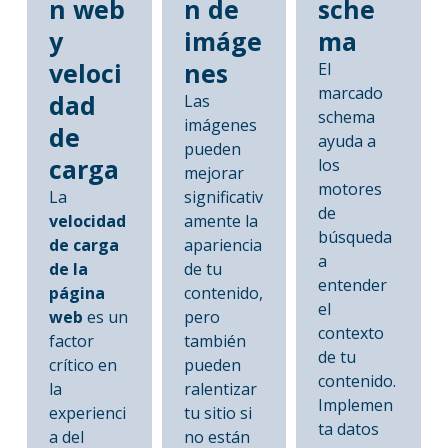
n web
n de
sche
y
imáge
ma
veloci
nes
El
marcado
dad
Las
schema
imágenes
de
ayuda a
pueden
carga
los
mejorar
motores
La
significativ
de
velocidad
amente la
búsqueda
de carga
apariencia
a
de la
de tu
entender
página
contenido,
el
web
es un
pero
contexto
factor
también
de tu
crítico en
pueden
contenido.
la
ralentizar
Implemen
experienci
tu sitio si
ta datos
a del
no están