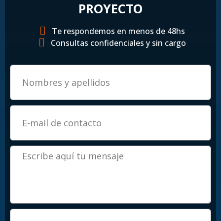
PROYECTO
Te respondemos en menos de 48hs
Consultas confidenciales y sin cargo
E
m
a
i
l
M
e
n
s
a
j
e
P