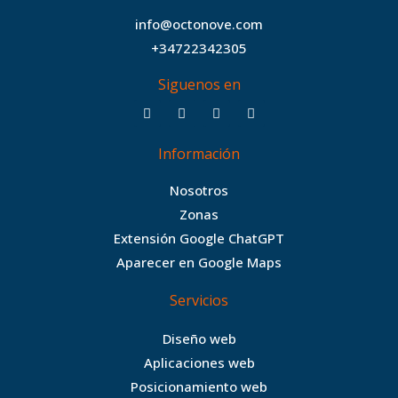
info@octonove.com
+34722342305
Siguenos en
F
T
I
B
a
w
n
e
c
i
s
h
Información
e
t
t
a
b
t
a
n
Nosotros
o
e
g
c
Zonas
o
r
r
e
Extensión Google ChatGPT
k
a
Aparecer en Google Maps
m
Servicios
Diseño web
Aplicaciones web
Posicionamiento web