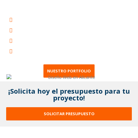
optimizados para atraer a más clientes en esta ciudad
vibrante.
Incrementa la visibilidad de tu negocio
Mejora el retorno de inversión de tu negocio
Genera potenciales clientes para tu negocio
Experimenta mayores ventas en tu negocio
NUESTRO PORTFOLIO
¡Solicita hoy el presupuesto para tu
proyecto!
SOLICITAR PRESUPUESTO