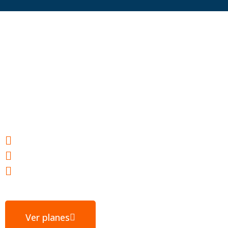
Hosting web para
tu éxito
Webs ultrarrápidas
E-mail gratuito
Servidores ubicados en España
Ver planes