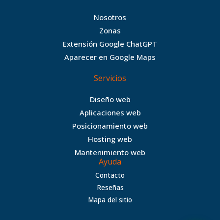
e
t
t
a
b
t
a
n
Nosotros
o
e
g
c
Zonas
o
r
r
e
Extensión Google ChatGPT
k
a
Aparecer en Google Maps
m
Servicios
Diseño web
Aplicaciones web
Posicionamiento web
Hosting web
Mantenimiento web
Ayuda
Contacto
Reseñas
Mapa del sitio