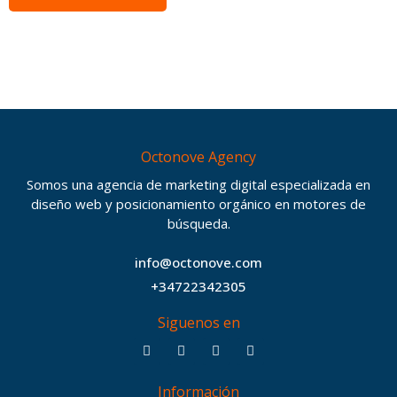
Octonove Agency
Somos una agencia de marketing digital especializada en
diseño web y posicionamiento orgánico en motores de
búsqueda.
info@octonove.com
+34722342305
Siguenos en
F
T
I
B
a
w
n
e
c
i
s
h
Información