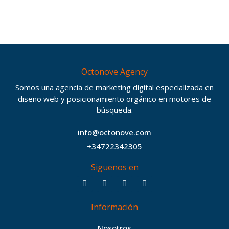
Octonove Agency
Somos una agencia de marketing digital especializada en
diseño web y posicionamiento orgánico en motores de
búsqueda.
info@octonove.com
+34722342305
Siguenos en
F
T
I
B
a
w
n
e
c
i
s
h
Información
e
t
t
a
b
t
a
n
Nosotros