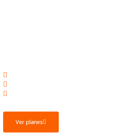
Hosting web para
tu éxito
Webs ultrarrápidas
E-mail gratuito
Servidores ubicados en España
Ver planes