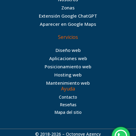
o
e
g
c
Zonas
o
r
r
e
Extensión Google ChatGPT
k
a
Aparecer en Google Maps
m
Servicios
Diseño web
Aplicaciones web
Posicionamiento web
Hosting web
Mantenimiento web
Ayuda
Contacto
Reseñas
Mapa del sitio
© 2018-2026 – Octonove Agency