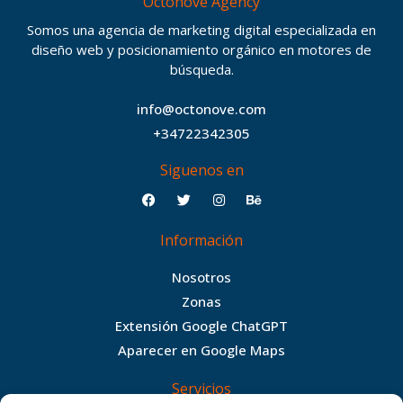
Octonove Agency
Somos una agencia de marketing digital especializada en
diseño web y posicionamiento orgánico en motores de
búsqueda.
info@octonove.com
+34722342305
Siguenos en
F
T
I
B
a
w
n
e
c
i
s
h
Información
e
t
t
a
b
t
a
n
Nosotros
o
e
g
c
Zonas
o
r
r
e
Extensión Google ChatGPT
k
a
Aparecer en Google Maps
m
Servicios