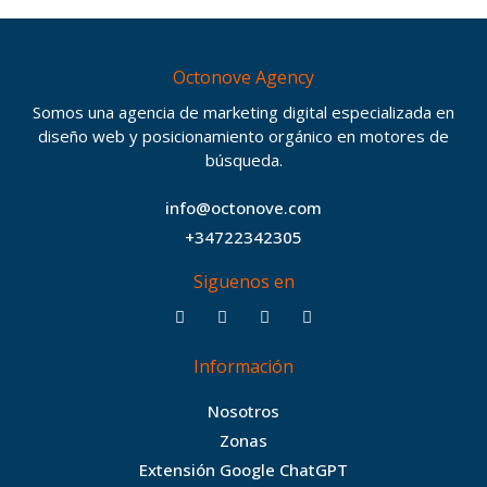
Octonove Agency
Somos una agencia de marketing digital especializada en
diseño web y posicionamiento orgánico en motores de
búsqueda.
info@octonove.com
+34722342305
Siguenos en
F
T
I
B
a
w
n
e
c
i
s
h
Información
e
t
t
a
b
t
a
n
Nosotros
o
e
g
c
Zonas
o
r
r
e
Extensión Google ChatGPT
k
a