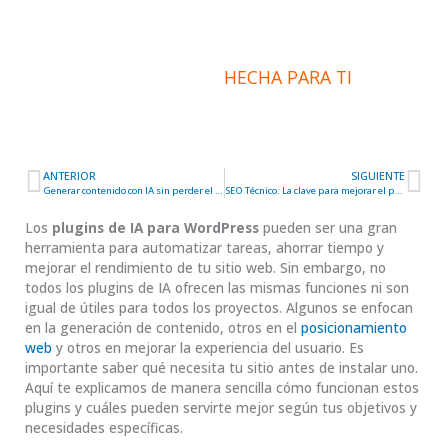
INFORMACIÓN
HECHA PARA TI
ANTERIOR
SIGUIENTE
Ant
Sig
Generar contenido con IA sin perder el control del SEO
SEO Técnico: La clave para mejorar el posicionamiento web
Los
plugins de IA para WordPress
pueden ser una gran
herramienta para automatizar tareas, ahorrar tiempo y
mejorar el rendimiento de tu sitio web. Sin embargo, no
todos los plugins de IA ofrecen las mismas funciones ni son
igual de útiles para todos los proyectos. Algunos se enfocan
en la generación de contenido, otros en el
posicionamiento
web
y otros en mejorar la experiencia del usuario. Es
importante saber qué necesita tu sitio antes de instalar uno.
Aquí te explicamos de manera sencilla cómo funcionan estos
plugins y cuáles pueden servirte mejor según tus objetivos y
necesidades específicas.