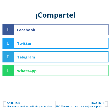
¡Comparte!
Facebook
Twitter
Telegram
WhatsApp
ANTERIOR
SIGUIENTE
Ant
S
Generar contenido con IA sin perder el control del SEO
SEO Técnico: La clave para mejorar el posicionamiento web