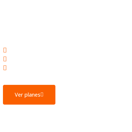
Hosting web para
tu éxito
Webs ultrarrápidas
E-mail gratuito
Servidores ubicados en España
Ver planes