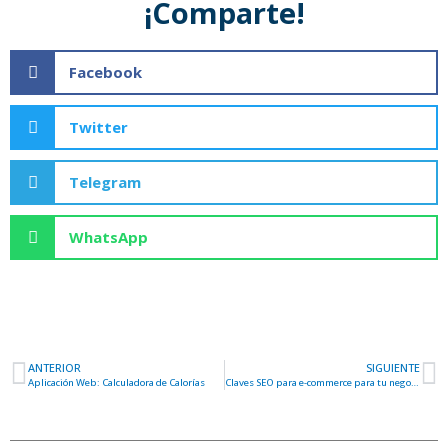
¡Comparte!
Facebook
Twitter
Telegram
WhatsApp
ANTERIOR
SIGUIENTE
Ant
S
Aplicación Web: Calculadora de Calorías
Claves SEO para e-commerce para tu negocio online