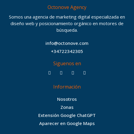
Octonove Agency
Somos una agencia de marketing digital especializada en
diseño web y posicionamiento orgánico en motores de
búsqueda.
info@octonove.com
+34722342305
Siguenos en
F
T
I
B
a
w
n
e
c
i
s
h
Información
e
t
t
a
b
t
a
n
Nosotros
o
e
g
c
Zonas
o
r
r
e
Extensión Google ChatGPT
k
a
Aparecer en Google Maps
m