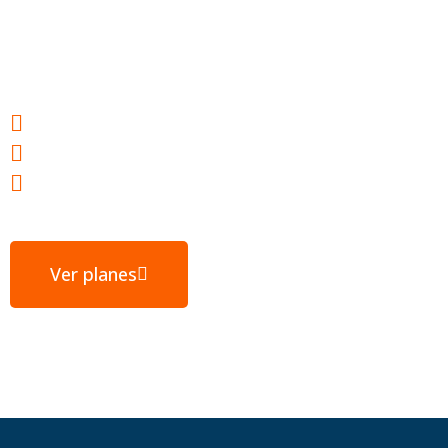
tu éxito
Webs ultrarrápidas
E-mail gratuito
Servidores ubicados en España
Ver planes