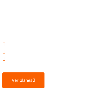
Hosting web para
tu éxito
Webs ultrarrápidas
E-mail gratuito
Servidores ubicados en España
Ver planes