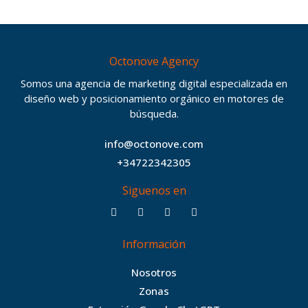
Octonove Agency
Somos una agencia de marketing digital especializada en
diseño web y posicionamiento orgánico en motores de
búsqueda.
info@octonove.com
+34722342305
Siguenos en
F
T
I
B
a
w
n
e
c
i
s
h
Información
e
t
t
a
b
t
a
n
Nosotros
o
e
g
c
Zonas
o
r
r
e