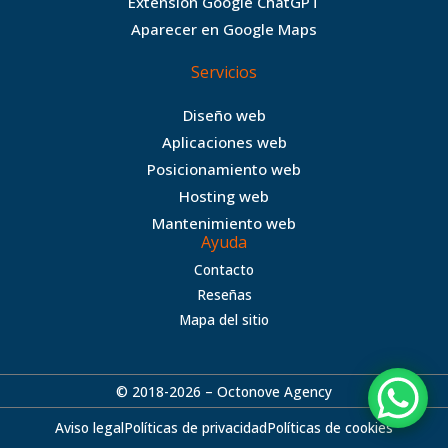
Extensión Google ChatGPT
k
a
Aparecer en Google Maps
m
Servicios
Diseño web
Aplicaciones web
Posicionamiento web
Hosting web
Mantenimiento web
Ayuda
Contacto
Reseñas
Mapa del sitio
© 2018-2026 – Octonove Agency
Aviso legal
Políticas de privacidad
Políticas de cookies