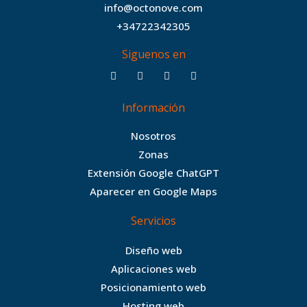
info@octonove.com
+34722342305
Siguenos en
F
T
I
B
a
w
n
e
c
i
s
h
Información
e
t
t
a
b
t
a
n
Nosotros
o
e
g
c
Zonas
o
r
r
e
Extensión Google ChatGPT
k
a
Aparecer en Google Maps
m
Servicios
Diseño web
Aplicaciones web
Posicionamiento web
Hosting web