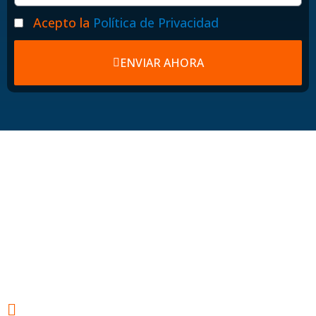
Politicas
Acepto la
Política de Privacidad
ENVIAR AHORA
Hosting web para
tu éxito
Webs ultrarrápidas