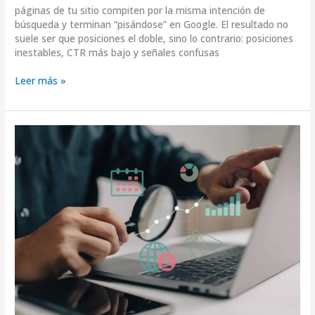
páginas de tu sitio compiten por la misma intención de
búsqueda y terminan “pisándose” en Google. El resultado no
suele ser que posiciones el doble, sino lo contrario: posiciones
inestables, CTR más bajo y señales confusas
Leer más »
Auditoría
SEO
con
Google
Search
Console
paso
a
paso