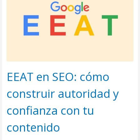
cómo
construir
autoridad
y
confianza
con
tu
contenido
EEAT en SEO: cómo
construir autoridad y
confianza con tu
contenido