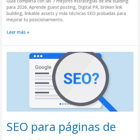
Guía completa con las 7 mejores estrategias de link building
para 2026. Aprende guest posting, Digital PR, broken link
building, linkable assets y más técnicas SEO probadas para
mejorar tu posicionamiento.
Leer más »
SEO
para
páginas
de
servicio:
estructura,
copy
y
conversiones
SEO para páginas de