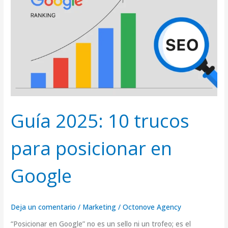
10
trucos
para
posicionar
en
Google
Guía 2025: 10 trucos
para posicionar en
Google
Deja un comentario
/
Marketing
/
Octonove Agency
“Posicionar en Google” no es un sello ni un trofeo; es el