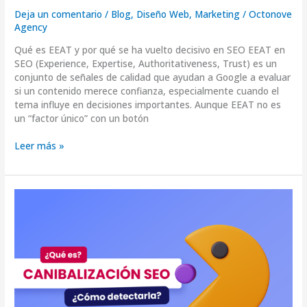
Deja un comentario
/
Blog
,
Diseño Web
,
Marketing
/
Octonove
Agency
Qué es EEAT y por qué se ha vuelto decisivo en SEO EEAT en
SEO (Experience, Expertise, Authoritativeness, Trust) es un
conjunto de señales de calidad que ayudan a Google a evaluar
si un contenido merece confianza, especialmente cuando el
tema influye en decisiones importantes. Aunque EEAT no es
un “factor único” con un botón
Leer más »
Canibalización
de
keywords:
cómo
detectarla
y
solucionarla