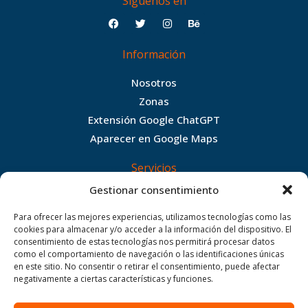
Siguenos en
F
T
I
B
a
w
n
e
c
i
s
h
Información
e
t
t
a
b
t
a
n
Nosotros
o
e
g
c
Zonas
o
r
r
e
Extensión Google ChatGPT
k
a
Aparecer en Google Maps
m
Servicios
Gestionar consentimiento
Diseño web
Aplicaciones web
Para ofrecer las mejores experiencias, utilizamos tecnologías como las
cookies para almacenar y/o acceder a la información del dispositivo. El
Posicionamiento web
consentimiento de estas tecnologías nos permitirá procesar datos
Hosting web
como el comportamiento de navegación o las identificaciones únicas
en este sitio. No consentir o retirar el consentimiento, puede afectar
Mantenimiento web
negativamente a ciertas características y funciones.
Ayuda
Contacto