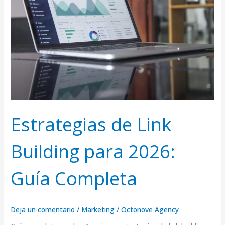
2026:
Guía
Completa
Estrategias de Link
Building para 2026:
Guía Completa
Deja un comentario
/
Marketing
/
Octonove Agency