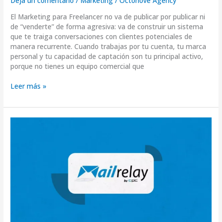
Deja un comentario
/
Marketing
/
Octonove Agency
El Marketing para Freelancer no va de publicar por publicar ni
de “venderte” de forma agresiva: va de construir un sistema
que te traiga conversaciones con clientes potenciales de
manera recurrente. Cuando trabajas por tu cuenta, tu marca
personal y tu capacidad de captación son tu principal activo,
porque no tienes un equipo comercial que
Leer más »
Guía
completa
para
integrar
MailRelay
en
WordPress