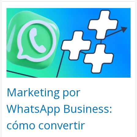
Marketing
por
WhatsApp
Business:
cómo
convertir
conversaciones
en
ventas
(sin
parecer
spam)
Marketing por
WhatsApp Business:
cómo convertir