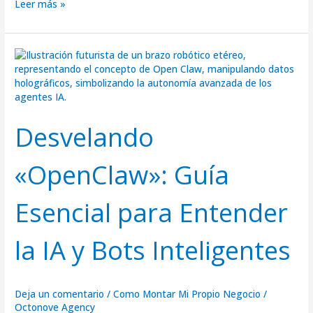
Leer más »
Desvelando
«OpenClaw»:
Guía
Esencial
para
Entender
Desvelando
la
IA
«OpenClaw»: Guía
y
Bots
Inteligentes
Esencial para Entender
la IA y Bots Inteligentes
Deja un comentario
/
Como Montar Mi Propio Negocio
/
Octonove Agency