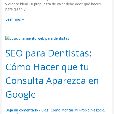
y cliente ideal Tu propuesta de valor debe decir qué haces,
para quién y
Leer más »
SEO
para
Dentistas:
SEO para Dentistas:
Cómo
Hacer
Cómo Hacer que tu
que
tu
Consulta
Consulta Aparezca en
Aparezca
en
Google
Google
Deja un comentario
/
Blog
,
Como Montar Mi Propio Negocio
,