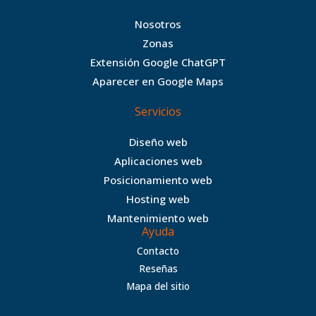
e
t
t
a
b
t
a
n
Nosotros
o
e
g
c
Zonas
o
r
r
e
Extensión Google ChatGPT
k
a
Aparecer en Google Maps
m
Servicios
Diseño web
Aplicaciones web
Posicionamiento web
Hosting web
Mantenimiento web
Ayuda
Contacto
Reseñas
Mapa del sitio