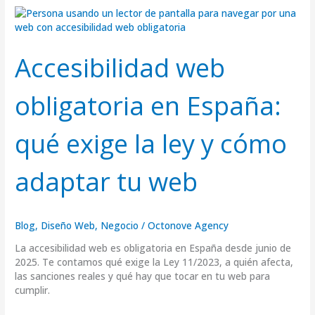
Accesibilidad
web
obligatoria
en
Accesibilidad web
España:
qué
obligatoria en España:
exige
la
ley
qué exige la ley y cómo
y
cómo
adaptar
adaptar tu web
tu
web
Blog
,
Diseño Web
,
Negocio
/
Octonove Agency
La accesibilidad web es obligatoria en España desde junio de
2025. Te contamos qué exige la Ley 11/2023, a quién afecta,
las sanciones reales y qué hay que tocar en tu web para
cumplir.