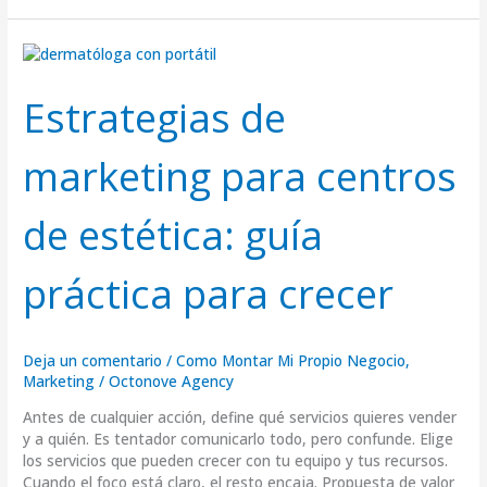
Estrategias
de
marketing
Estrategias de
para
centros
marketing para centros
de
estética:
guía
de estética: guía
práctica
para
crecer
práctica para crecer
Deja un comentario
/
Como Montar Mi Propio Negocio
,
Marketing
/
Octonove Agency
Antes de cualquier acción, define qué servicios quieres vender
y a quién. Es tentador comunicarlo todo, pero confunde. Elige
los servicios que pueden crecer con tu equipo y tus recursos.
Cuando el foco está claro, el resto encaja. Propuesta de valor