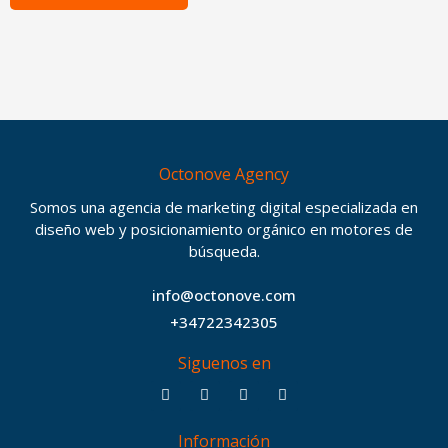
Octonove Agency
Somos una agencia de marketing digital especializada en
diseño web y posicionamiento orgánico en motores de
búsqueda.
info@octonove.com
+34722342305
Siguenos en
F
T
I
B
a
w
n
e
c
i
s
h
Información