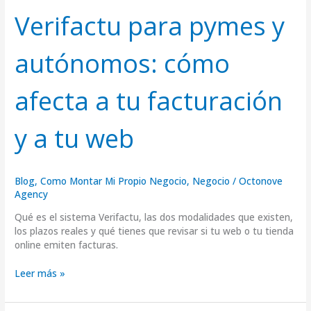
y
Verifactu para pymes y
autónomos:
cómo
autónomos: cómo
afecta
a
tu
afecta a tu facturación
facturación
y
a
y a tu web
tu
web
Blog
,
Como Montar Mi Propio Negocio
,
Negocio
/
Octonove
Agency
Qué es el sistema Verifactu, las dos modalidades que existen,
los plazos reales y qué tienes que revisar si tu web o tu tienda
online emiten facturas.
Leer más »