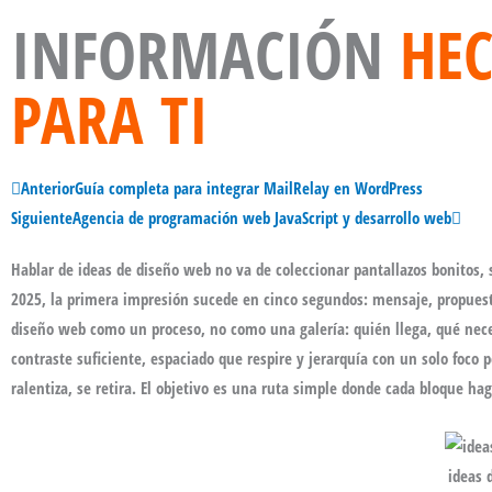
INFORMACIÓN
HEC
PARA TI
Ant
Sigu
Anterior
Guía completa para integrar MailRelay en WordPress
Siguiente
Agencia de programación web JavaScript y desarrollo web
Hablar de
ideas de diseño web
no va de coleccionar pantallazos bonitos, s
2025, la primera impresión sucede en cinco segundos: mensaje, propuest
diseño web
como un proceso, no como una galería: quién llega, qué neces
contraste suficiente, espaciado que respire y jerarquía con un solo foco 
ralentiza, se retira. El objetivo es una ruta simple donde cada bloque hag
ideas 