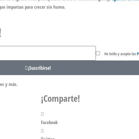
 que importan para crecer sin humo.
!
Politica
He leído y acepto las
P
de
Privacidad
¡Suscribirse!
nes y más.
¡Comparte!
Facebook