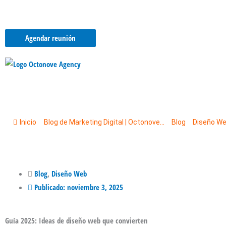
Ir
Portf
al
contenido
Agendar reunión
Inicio
/
Blog de Marketing Digital | Octonove...
/
Blog
/
Diseño W
Guía 2025: Ideas de diseño web...
Blog
,
Diseño Web
Publicado:
noviembre 3, 2025
Guía 2025: Ideas de diseño web que convierten