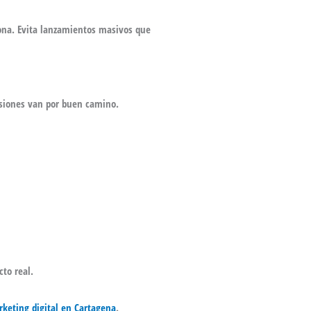
ona. Evita lanzamientos masivos que
cisiones van por buen camino.
cto real.
keting digital en Cartagena
.