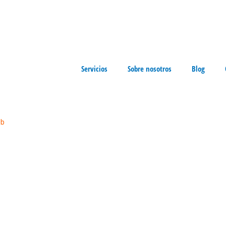
olio de Servicios
Servicios
Sobre nosotros
Blog
eb
/