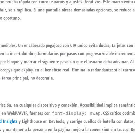
o: prueba rápida con cinco usuarios y ajustes iterativos. Este marco evita
brir, se simplifica. Si una pantalla ofrece demasiadas opciones, se reduce a 
to oportuno.
 medibles. Un encabezado pegajoso con CTA único evita dudas; tarjetas con
cen la incertidumbre; formularios por pasos con progreso visible incrementa
por bloque y marcar el siguiente paso sin que el usuario deba adivinar. Al
ocopys que expliquen el beneficio real. Elimina lo redundante: si el carrus
a tarea principal, no decorarla.
icción, en cualquier dispositivo y conexión. Accesibilidad implica semántica
es en WebP/AVIF, fuentes con
, CSS crítico optim
font-display: swap
d Insights
y Lighthouse en DevTools, y corrige cuellos de botella con datos, 
es y mantener a la persona en la página mejora la conversión sin trucos. Re