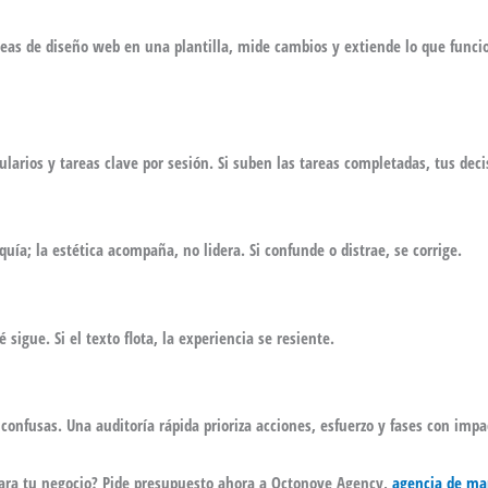
deas de diseño web
en una plantilla, mide cambios y extiende lo que funci
mularios y tareas clave por sesión. Si suben las tareas completadas, tus de
rquía; la estética acompaña, no lidera. Si confunde o distrae, se corrige.
 sigue. Si el texto flota, la experiencia se resiente.
confusas. Una auditoría rápida prioriza acciones, esfuerzo y fases con impa
ara tu negocio?
Pide presupuesto ahora a
Octonove Agency
,
agencia de mar