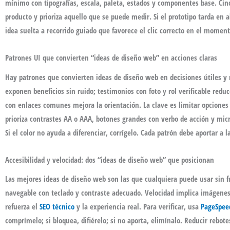
mínimo con tipografías, escala, paleta, estados y componentes base. Cinc
producto y prioriza aquello que se puede medir. Si el prototipo tarda en a
idea suelta a recorrido guiado que favorece el clic correcto en el momen
Patrones UI que convierten “ideas de diseño web” en acciones claras
Hay patrones que convierten
ideas de diseño web
en decisiones útiles y
exponen beneficios sin ruido; testimonios con foto y rol verificable redu
con enlaces comunes mejora la orientación. La clave es limitar opciones 
prioriza contrastes AA o AAA, botones grandes con verbo de acción y micr
Si el color no ayuda a diferenciar, corrígelo. Cada patrón debe aportar a l
Accesibilidad y velocidad: dos “ideas de diseño web” que posicionan
Las mejores
ideas de diseño web
son las que cualquiera puede usar sin fr
navegable con teclado y contraste adecuado. Velocidad implica imágen
refuerza el
SEO técnico
y la experiencia real. Para verificar, usa
PageSpee
comprímelo; si bloquea, difiérelo; si no aporta, elimínalo. Reducir rebot