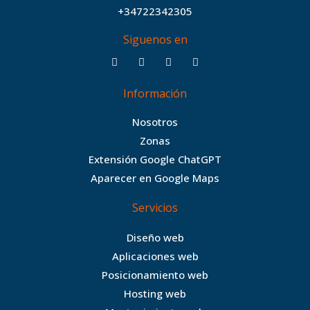
+34722342305
Siguenos en
F
T
I
B
a
w
n
e
c
i
s
h
Información
e
t
t
a
b
t
a
n
Nosotros
o
e
g
c
Zonas
o
r
r
e
Extensión Google ChatGPT
k
a
Aparecer en Google Maps
m
Servicios
Diseño web
Aplicaciones web
Posicionamiento web
Hosting web