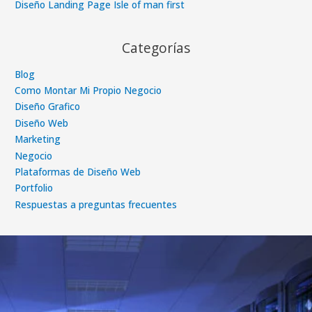
Diseño Landing Page Isle of man first
Categorías
Blog
Como Montar Mi Propio Negocio
Diseño Grafico
Diseño Web
Marketing
Negocio
Plataformas de Diseño Web
Portfolio
Respuestas a preguntas frecuentes