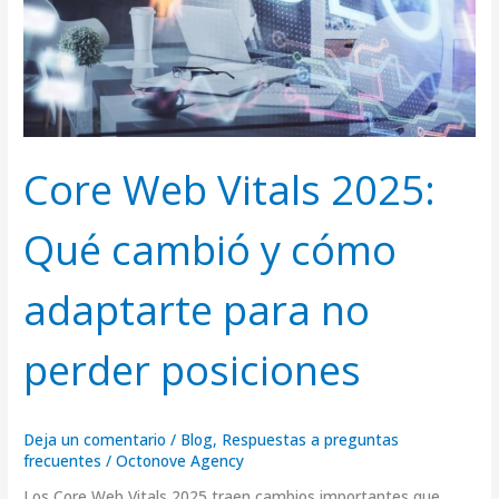
cómo
adaptarte
para
no
perder
posiciones
Core Web Vitals 2025:
Qué cambió y cómo
adaptarte para no
perder posiciones
Deja un comentario
/
Blog
,
Respuestas a preguntas
frecuentes
/
Octonove Agency
Los Core Web Vitals 2025 traen cambios importantes que