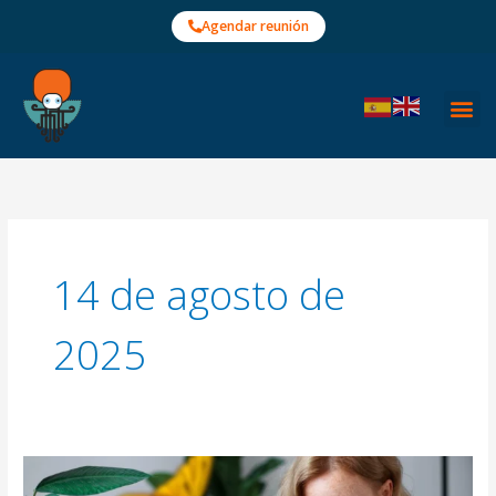
Ir
Agendar reunión
al
contenido
14 de agosto de
2025
Herramientas
de