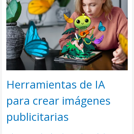
IA
para
crear
imágenes
publicitarias
Herramientas de IA
para crear imágenes
publicitarias