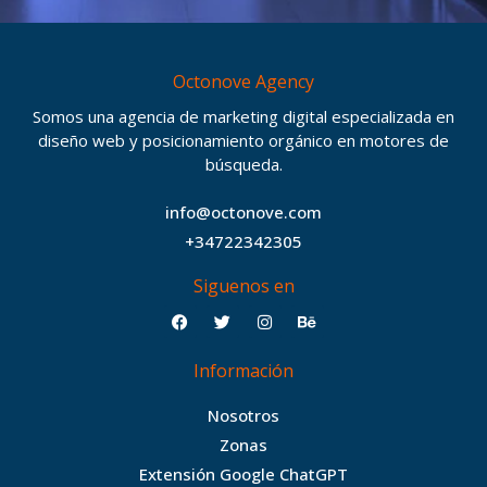
Octonove Agency
Somos una agencia de marketing digital especializada en
diseño web y posicionamiento orgánico en motores de
búsqueda.
info@octonove.com
+34722342305
Siguenos en
F
T
I
B
a
w
n
e
c
i
s
h
Información
e
t
t
a
b
t
a
n
Nosotros
o
e
g
c
Zonas
o
r
r
e
Extensión Google ChatGPT
k
a