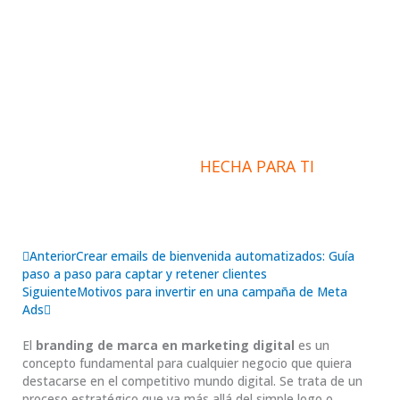
Qué es el branding de
marca en marketing digital
– estrategias y consejos
INFORMACIÓN
HECHA PARA TI
Ant
Siguiente
Anterior
Crear emails de bienvenida automatizados: Guía
paso a paso para captar y retener clientes
Siguiente
Motivos para invertir en una campaña de Meta
Ads
El
branding de marca en marketing digital
es un
concepto fundamental para cualquier negocio que quiera
destacarse en el competitivo mundo digital. Se trata de un
proceso estratégico que va más allá del simple logo o