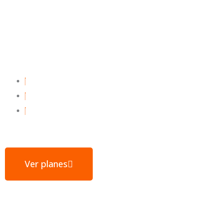
Hosting web para
tu éxito
Webs ultrarrápidas
E-mail gratuito
Servidores ubicados en España
Ver planes