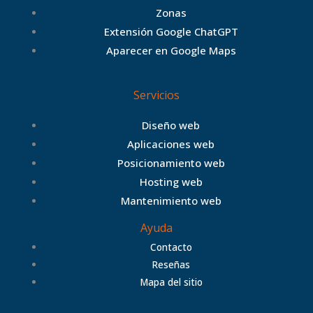
Zonas
c
i
s
h
Extensión Google ChatGPT
Aparecer en Google Maps
e
t
t
a
Servicios
b
t
a
n
Diseño web
Aplicaciones web
Posicionamiento web
o
e
g
c
Hosting web
Mantenimiento web
Ayuda
o
r
r
e
Contacto
Reseñas
k
a
Mapa del sitio