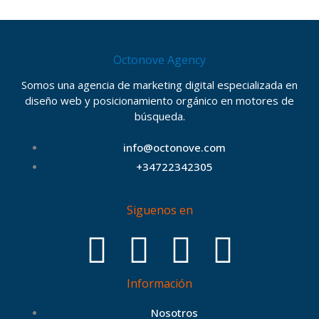
Octonove Agency
Somos una agencia de marketing digital especializada en
diseño web y posicionamiento orgánico en motores de
búsqueda.
info@octonove.com
+34722342305
Siguenos en
F
T
I
B
Información
a
w
n
e
Nosotros