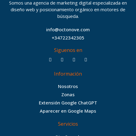
Somos una agencia de marketing digital especializada en
diseño web y posicionamiento orgánico en motores de
búsqueda.
info@octonove.com
+34722342305
Siguenos en
F
T
I
B
a
w
n
e
c
i
s
h
Información
e
t
t
a
b
t
a
n
Nosotros
o
e
g
c
Zonas
o
r
r
e
Extensión Google ChatGPT
k
a
Aparecer en Google Maps
m
Servicios