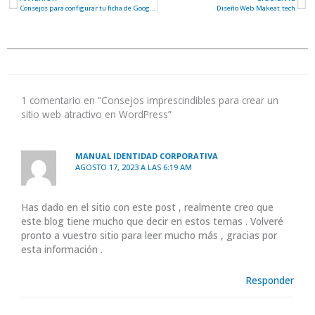
Ant
S
Consejos para configurar tu ficha de Google para SEO
Diseño Web Makeat.tech
1 comentario en “Consejos imprescindibles para crear un
sitio web atractivo en WordPress”
MANUAL IDENTIDAD CORPORATIVA
AGOSTO 17, 2023 A LAS 6:19 AM
Has dado en el sitio con este post , realmente creo que
este blog tiene mucho que decir en estos temas . Volveré
pronto a vuestro sitio para leer mucho más , gracias por
esta información .
Responder