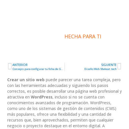
atractivo en WordPress
INFORMACIÓN
HECHA PARA TI
ANTERIOR
SIGUIENTE
Ant
Sig
Consejos para configurar tu ficha de Google para SEO
Diseño Web Makeat.tech
Crear un sitio web
puede parecer una tarea compleja, pero
con las herramientas adecuadas y siguiendo los pasos
correctos, es posible desarrollar una página web profesional y
atractiva en
WordPress
, incluso si no se cuenta con
conocimientos avanzados de programación. WordPress,
como uno de los sistemas de gestión de contenidos (CMS)
más populares, ofrece una flexibilidad y una cantidad de
recursos que, bien aprovechados, permiten que cualquier
negocio o proyecto destaque en el entorno digital. A