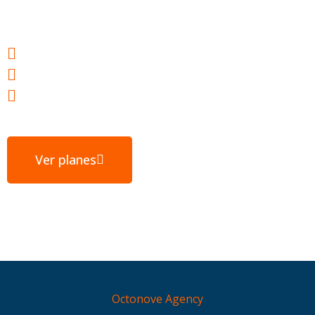
Webs ultrarrápidas
E-mail gratuito
Servidores ubicados en España
Ver planes
Octonove Agency