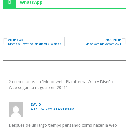
WhatsApp
ANTERIOR
SIGUIENTE
Ant
S
Diseño de Logotipo, Identidad y Colores de Marca en 2021
El Mejor Dominio Web en 2021
2 comentarios en “Motor web, Plataforma Web y Diseño
Web según tu negocio en 2021”
DAVID
ABRIL 24, 2021 A LAS 1:08 AM
Después de un largo tiempo pensando cómo hacer la web