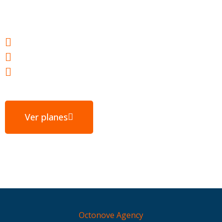
tu éxito
Webs ultrarrápidas
E-mail gratuito
Servidores ubicados en España
Ver planes
Octonove Agency