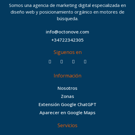
Somos una agencia de marketing digital especializada en
diseño web y posicionamiento orgánico en motores de
búsqueda.
info@octonove.com
+34722342305
Siguenos en
F
T
I
B
a
w
n
e
c
i
s
h
Información
e
t
t
a
b
t
a
n
Nosotros
o
e
g
c
Zonas
o
r
r
e
Extensión Google ChatGPT
k
a
Aparecer en Google Maps
m
Servicios