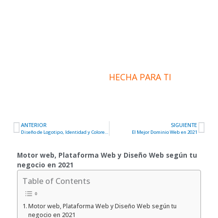
Web y Diseño Web según tu
negocio en 2021
INFORMACIÓN
HECHA PARA TI
ANTERIOR
SIGUIENTE
Ant
Sig
Diseño de Logotipo, Identidad y Colores de Marca en 2021
El Mejor Dominio Web en 2021
Motor web, Plataforma Web y Diseño Web según tu
negocio en 2021
Table of Contents
Motor web, Plataforma Web y Diseño Web según tu
negocio en 2021