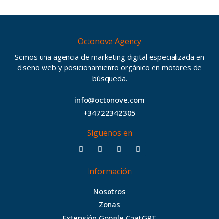
Octonove Agency
Somos una agencia de marketing digital especializada en
diseño web y posicionamiento orgánico en motores de
búsqueda.
info@octonove.com
+34722342305
Siguenos en
F
T
I
B
a
w
n
e
c
i
s
h
Información
e
t
t
a
b
t
a
n
Nosotros
o
e
g
c
Zonas
o
r
r
e
Extensión Google ChatGPT