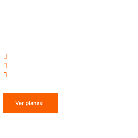
Hosting web para
tu éxito
Webs ultrarrápidas
E-mail gratuito
Servidores ubicados en España
Ver planes