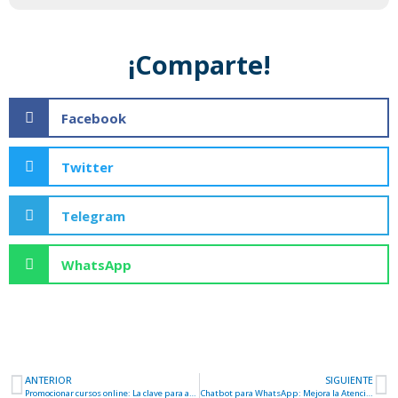
¡Comparte!
Facebook
Twitter
Telegram
WhatsApp
ANTERIOR
SIGUIENTE
Ant
S
Promocionar cursos online: La clave para aumentar tu visibilidad y ventas
Chatbot para WhatsApp: Mejora la Atención al Cliente con IA en tu Negocio