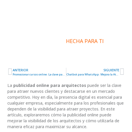
fundamental para tu
oficina de arquitectura?
INFORMACIÓN
HECHA PARA TI
ANTERIOR
SIGUIENTE
Ant
Sig
Promocionar cursos online: La clave para aumentar tu visibilidad y ventas
Chatbot para WhatsApp: Mejora la Atención al Cliente con IA en tu Negocio
La
publicidad online para arquitectos
puede ser la clave
para atraer nuevos clientes y destacarse en un mercado
competitivo. Hoy en día, la presencia digital es esencial para
cualquier empresa, especialmente para los profesionales que
dependen de la visibilidad para atraer proyectos. En este
artículo, exploraremos cómo la publicidad online puede
mejorar la visibilidad de los arquitectos y cómo utilizarla de
manera eficaz para maximizar su alcance.