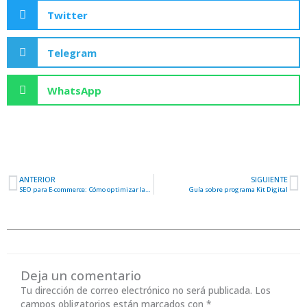
Twitter
Telegram
WhatsApp
ANTERIOR
SIGUIENTE
Ant
S
SEO para E-commerce: Cómo optimizar las páginas de tus productos
Guía sobre programa Kit Digital
Deja un comentario
Tu dirección de correo electrónico no será publicada.
Los
campos obligatorios están marcados con
*