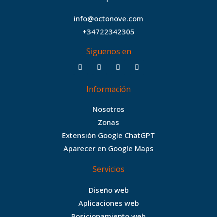
info@octonove.com
+34722342305
Siguenos en
F
T
I
B
a
w
n
e
c
i
s
h
Información
e
t
t
a
b
t
a
n
Nosotros
o
e
g
c
Zonas
o
r
r
e
Extensión Google ChatGPT
k
a
Aparecer en Google Maps
m
Servicios
Diseño web
Aplicaciones web
Posicionamiento web