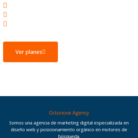
Webs ultrarrápidas
E-mail gratuito
Servidores ubicados en España
Ver planes
Octonove Agency
Somos una agencia de marketing digital especializada en
diseño web y posicionamiento orgánico en motores de
búsqueda.