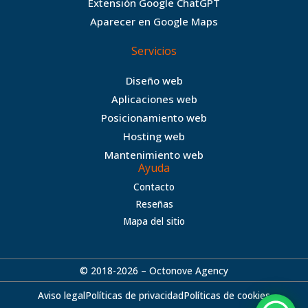
Extensión Google ChatGPT
k
a
Aparecer en Google Maps
m
Servicios
Diseño web
Aplicaciones web
Posicionamiento web
Hosting web
Mantenimiento web
Ayuda
Contacto
Reseñas
Mapa del sitio
© 2018-2026 – Octonove Agency
Aviso legal
Políticas de privacidad
Políticas de cookies