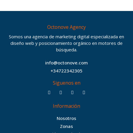
Octonove Agency
Somos una agencia de marketing digital especializada en
diseño web y posicionamiento orgánico en motores de
búsqueda.
info@octonove.com
+34722342305
Siguenos en
F
T
I
B
a
w
n
e
c
i
s
h
Información
e
t
t
a
b
t
a
n
Nosotros
o
e
g
c
Zonas
o
r
r
e