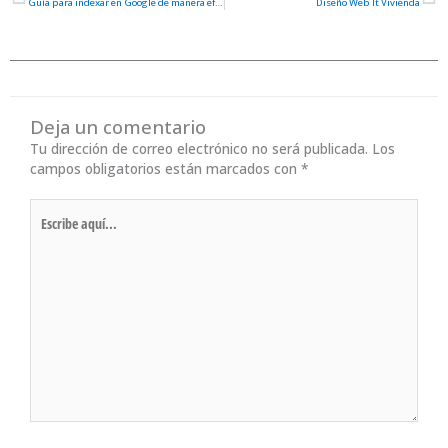
Ant
S
Guía para indexar en Google de manera efectiva
Diseño Web It Vivienda
Deja un comentario
Tu dirección de correo electrónico no será publicada.
Los
campos obligatorios están marcados con
*
Escribe
aquí...