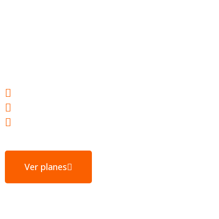
Hosting web para
tu éxito
Webs ultrarrápidas
E-mail gratuito
Servidores ubicados en España
Ver planes