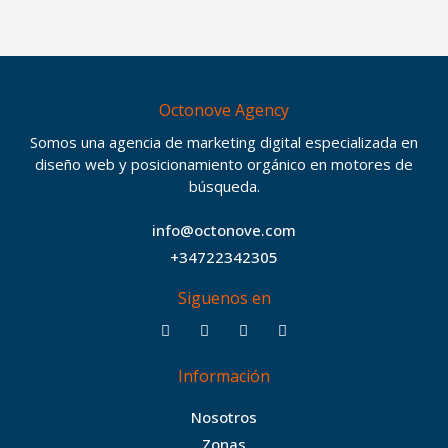
Octonove Agency
Somos una agencia de marketing digital especializada en
diseño web y posicionamiento orgánico en motores de
búsqueda.
info@octonove.com
+34722342305
Siguenos en
F
T
I
B
a
w
n
e
c
i
s
h
Información
e
t
t
a
b
t
a
n
Nosotros
o
e
g
c
Zonas