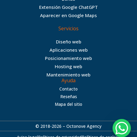
o
r
r
e
Extensión Google ChatGPT
k
a
Aparecer en Google Maps
m
Servicios
Diseño web
Aplicaciones web
Posicionamiento web
Hosting web
Mantenimiento web
Ayuda
Contacto
Reseñas
Mapa del sitio
© 2018-2026 – Octonove Agency